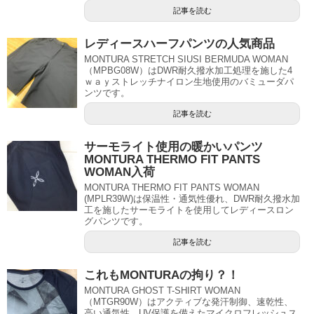
記事を読む
レディースハーフパンツの人気商品
MONTURA STRETCH SIUSI BERMUDA WOMAN
（MPBG08W）はDWR耐久撥水加工処理を施した4
ｗａｙストレッチナイロン生地使用のバミューダパ
ンツです。
記事を読む
サーモライト使用の暖かいパンツ
MONTURA THERMO FIT PANTS
WOMAN入荷
MONTURA THERMO FIT PANTS WOMAN
(MPLR39W)は保温性・通気性優れ、DWR耐久撥水加
工を施したサーモライトを使用してレディースロン
グパンツです。
記事を読む
これもMONTURAの拘り？！
MONTURA GHOST T-SHIRT WOMAN
（MTGR90W）はアクティブな発汗制御、速乾性、
高い通気性、UV保護を備えたマイクロフレッシュス