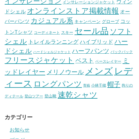
インサレーション
ウィン
インサレーションジャケット
オンラインストア掲載情報
ドシェル
オー
カジュアル系
バーパンツ
コッ
グローブ
キャンペーン
セール品
ソフト
トンTシャツ
スキー
コーディネート
シェル
ハー
ハイブリッド
トレイルランニング
ドシェル
ハーフパンツ
バックパック
ハードシェルジャケット
フリースジャケット
ミ
ベスト
ベースレイヤー
メンズ
レデ
ッドレイヤー
メリノウール
ィース
ロングパンツ
帽子
小林千穂
拘りの
寄稿
速乾シャツ
登山靴
ディテール
登山ツアー
カテゴリー
お知らせ