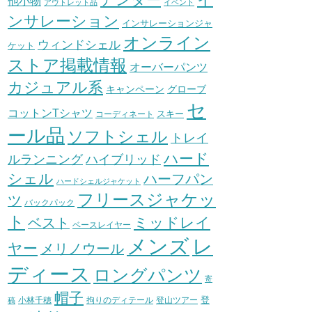
他小物
アウトレット品
イベント
ンサレーション
インサレーションジャ
オンライン
ウィンドシェル
ケット
ストア掲載情報
オーバーパンツ
カジュアル系
グローブ
キャンペーン
セ
コットンTシャツ
スキー
コーディネート
ール品
ソフトシェル
トレイ
ハード
ハイブリッド
ルランニング
シェル
ハーフパン
ハードシェルジャケット
フリースジャケッ
ツ
バックパック
ト
ミッドレイ
ベスト
ベースレイヤー
メンズ
レ
ヤー
メリノウール
ディース
ロングパンツ
寄
帽子
登
小林千穂
拘りのディテール
登山ツアー
稿