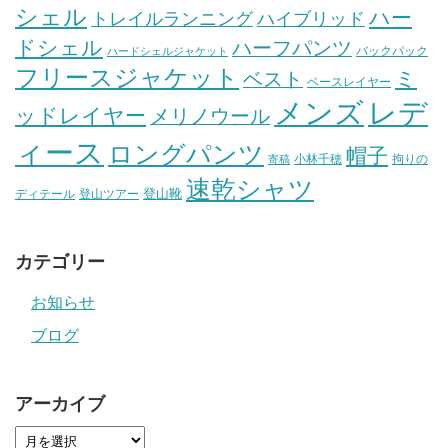
シェル
ハー
ハイブリッド
トレイルランニング
ドシェル
ハーフパンツ
バックパック
ハードシェルジャケット
フリースジャケット
ミ
ベスト
ベースレイヤー
メンズ
レデ
ッドレイヤー
メリノウール
ィース
ロングパンツ
帽子
小林千穂
拘りの
寄稿
速乾シャツ
登山靴
ディテール
登山ツアー
カテゴリー
お知らせ
ブログ
アーカイブ