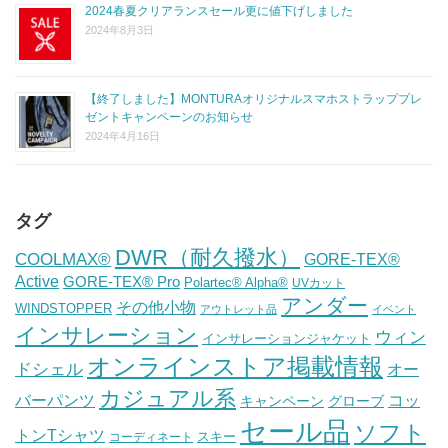
2024春夏クリアランスセール更に値下げしました
2024年8月3日
【終了しました】MONTURAオリジナルスマホストラッププレ
ゼントキャンペーンのお知らせ
2024年4月16日
タグ
DWR（耐久撥水）
COOLMAX®
GORE-TEX®
Active
GORE-TEX® Pro
Polartec® Alpha®
UVカット
アンダー
その他小物
WINDSTOPPER
アウトレット品
イベント
インサレーション
ウィン
インサレーションジャケット
オンラインストア掲載情報
ドシェル
オー
カジュアル系
バーパンツ
コッ
グローブ
キャンペーン
セール品
ソフト
トンTシャツ
スキー
コーディネート