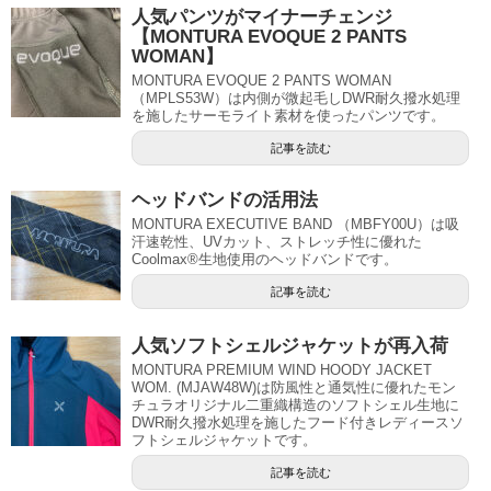
人気パンツがマイナーチェンジ
【MONTURA EVOQUE 2 PANTS
WOMAN】
MONTURA EVOQUE 2 PANTS WOMAN
（MPLS53W）は内側が微起毛しDWR耐久撥水処理
を施したサーモライト素材を使ったパンツです。
記事を読む
ヘッドバンドの活用法
MONTURA EXECUTIVE BAND （MBFY00U）は吸
汗速乾性、UVカット、ストレッチ性に優れた
Coolmax®生地使用のヘッドバンドです。
記事を読む
人気ソフトシェルジャケットが再入荷
MONTURA PREMIUM WIND HOODY JACKET
WOM. (MJAW48W)は防風性と通気性に優れたモン
チュラオリジナル二重織構造のソフトシェル生地に
DWR耐久撥水処理を施したフード付きレディースソ
フトシェルジャケットです。
記事を読む