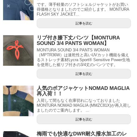
です。薄手軽量のソフトシェルジャケットがお買い
得価格となりましたのでご紹介します。 MONTURA
FLASH SKY JACKET...
記事を読む
リブ付き膝下丈パンツ【MONTURA
SOUND 3/4 PANTS WOMAN】
MONTURA SOUND 3/4 PANTS WOMAN
（MPTR36W）は速乾性と高いUVカット機能を備え
るストレッチ素材Lycra Sport® Sensitive Power生地
を使用した裾リブ付きの3/4丈のパンツです。
記事を読む
人気のボアジャケットNOMAD MAGLIA
再入荷！！
入荷して間もなく在庫切れになっておりました
MONTURA NOMAD MAGLIA (MMZC81X)が再入荷し
ましたのでご案内します。 ...
記事を読む
梅雨でも快適なDWR耐久撥水加工のレ