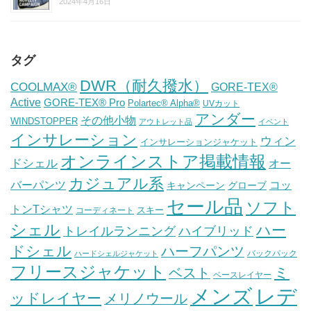
2024年4月16日
タグ
DWR（耐久撥水）
COOLMAX®
GORE-TEX®
Active
GORE-TEX® Pro
Polartec® Alpha®
UVカット
アンダー
その他小物
WINDSTOPPER
アウトレット品
イベント
インサレーション
ウィン
インサレーションジャケット
オンラインストア掲載情報
ドシェル
オー
カジュアル系
バーパンツ
コッ
グローブ
キャンペーン
セール品
ソフト
トンTシャツ
スキー
コーディネート
シェル
ハー
ハイブリッド
トレイルランニング
ドシェル
ハーフパンツ
バックパック
ハードシェルジャケット
フリースジャケット
ミ
ベスト
ベースレイヤー
メンズ
レデ
ッドレイヤー
メリノウール