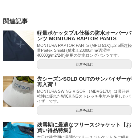
関連記事
軽量ポケッタブル仕様の防水オーバーパ
ンツ MONTURA RAPTOR PANTS
MONTURA RAPTOR PANTS (MPLT51X)は2.5層超軽
量Pertex Shield (耐水圧20000mm/透湿性
40000g/m2/24h)使用の防水ロングパンツです。
記事を読む
先シーズンSOLD OUTのサンバイザーが
再入荷！
MONTURA SWING VISOR （MBVG17U）は吸汗速
乾性に優れたWICKINGストレッチ生地を使用したバ
イザーです。
記事を読む
残雪期に最適なフリースジャケット【お
買い得品特集】
本日は残雪期に最適なフリースジャケットをご紹介