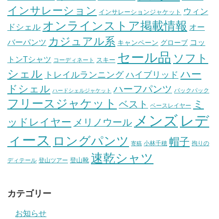
インサレーション
ウィン
インサレーションジャケット
オンラインストア掲載情報
ドシェル
オー
カジュアル系
バーパンツ
コッ
グローブ
キャンペーン
セール品
ソフト
トンTシャツ
スキー
コーディネート
シェル
ハー
ハイブリッド
トレイルランニング
ドシェル
ハーフパンツ
バックパック
ハードシェルジャケット
フリースジャケット
ミ
ベスト
ベースレイヤー
メンズ
レデ
ッドレイヤー
メリノウール
ィース
ロングパンツ
帽子
小林千穂
拘りの
寄稿
速乾シャツ
登山靴
ディテール
登山ツアー
カテゴリー
お知らせ