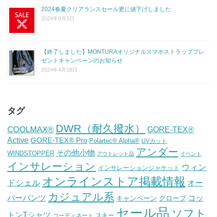
2024春夏クリアランスセール更に値下げしました
2024年8月3日
【終了しました】MONTURAオリジナルスマホストラッププレ
ゼントキャンペーンのお知らせ
2024年4月16日
タグ
DWR（耐久撥水）
COOLMAX®
GORE-TEX®
Active
GORE-TEX® Pro
Polartec® Alpha®
UVカット
アンダー
その他小物
WINDSTOPPER
アウトレット品
イベント
インサレーション
ウィン
インサレーションジャケット
オンラインストア掲載情報
ドシェル
オー
カジュアル系
バーパンツ
コッ
グローブ
キャンペーン
セール品
ソフト
トンTシャツ
スキー
コーディネート