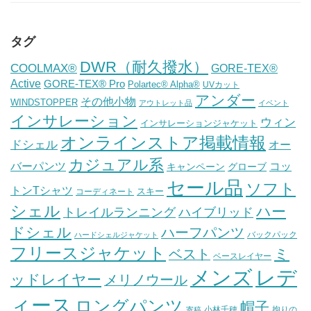
タグ
DWR（耐久撥水）
COOLMAX®
GORE-TEX®
Active
GORE-TEX® Pro
Polartec® Alpha®
UVカット
アンダー
その他小物
WINDSTOPPER
アウトレット品
イベント
インサレーション
ウィン
インサレーションジャケット
オンラインストア掲載情報
ドシェル
オー
カジュアル系
バーパンツ
コッ
グローブ
キャンペーン
セール品
ソフト
トンTシャツ
スキー
コーディネート
シェル
ハー
ハイブリッド
トレイルランニング
ドシェル
ハーフパンツ
バックパック
ハードシェルジャケット
フリースジャケット
ミ
ベスト
ベースレイヤー
メンズ
レデ
ッドレイヤー
メリノウール
ィース
ロングパンツ
帽子
小林千穂
拘りの
寄稿