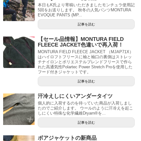
本日もK氏より寄稿いただきましたモンチュラ使用記
5回をお送りします。 秋冬の人気パンツMONTURA
EVOQUE PANTS (MP...
記事を読む
【セール品情報】MONTURA FIELD
FLEECE JACKET色違いで再入荷！
MONTURA FIELD FLEECE JACKET （MJAP71X）
はハイロフトフリースに袖と袖口の裏側はストレッ
チナイロンとポリエステルブレンドフリースで作ら
れた高通気性Polartec Power Stretch Proを使用した
フード付きジャケットです。
記事を読む
汗冷えしにくいアンダータイツ
個人的に入荷するのを待っていた商品が入荷しまし
たのでご紹介します。 ウールのように汗冷えを起こ
しにくい特殊な化学繊維Dryarn®を...
記事を読む
ボアジャケットの新商品