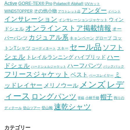
Active
GORE-TEX® Pro
Polartec® Alpha®
UVカット
アンダー
その他小物
WINDSTOPPER
アウトレット品
イベント
インサレーション
ウィン
インサレーションジャケット
オンラインストア掲載情報
ドシェル
オー
カジュアル系
バーパンツ
コッ
グローブ
キャンペーン
セール品
ソフト
トンTシャツ
スキー
コーディネート
シェル
ハー
ハイブリッド
トレイルランニング
ドシェル
ハーフパンツ
バックパック
ハードシェルジャケット
フリースジャケット
ミ
ベスト
ベースレイヤー
メンズ
レデ
ッドレイヤー
メリノウール
ィース
ロングパンツ
帽子
小林千穂
拘りの
寄稿
速乾シャツ
登山靴
ディテール
登山ツアー
カテゴリー