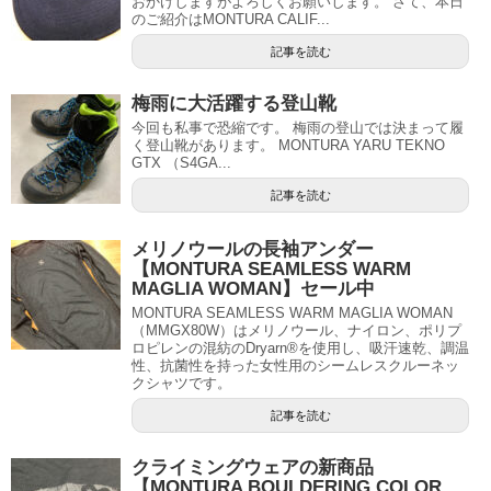
おかけしますがよろしくお願いします。 さて、本日
のご紹介はMONTURA CALIF...
記事を読む
梅雨に大活躍する登山靴
今回も私事で恐縮です。 梅雨の登山では決まって履
く登山靴があります。 MONTURA YARU TEKNO
GTX （S4GA...
記事を読む
メリノウールの長袖アンダー
【MONTURA SEAMLESS WARM
MAGLIA WOMAN】セール中
MONTURA SEAMLESS WARM MAGLIA WOMAN
（MMGX80W）はメリノウール、ナイロン、ポリプ
ロピレンの混紡のDryarn®を使用し、吸汗速乾、調温
性、抗菌性を持った女性用のシームレスクルーネッ
クシャツです。
記事を読む
クライミングウェアの新商品
【MONTURA BOULDERING COLOR