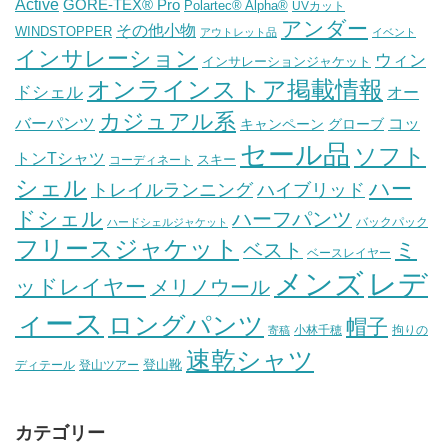
Active
GORE-TEX® Pro
Polartec® Alpha®
UVカット
アンダー
その他小物
WINDSTOPPER
アウトレット品
イベント
インサレーション
ウィン
インサレーションジャケット
オンラインストア掲載情報
ドシェル
オー
カジュアル系
バーパンツ
コッ
グローブ
キャンペーン
セール品
ソフト
トンTシャツ
スキー
コーディネート
シェル
ハー
ハイブリッド
トレイルランニング
ドシェル
ハーフパンツ
バックパック
ハードシェルジャケット
フリースジャケット
ミ
ベスト
ベースレイヤー
メンズ
レデ
ッドレイヤー
メリノウール
ィース
ロングパンツ
帽子
小林千穂
拘りの
寄稿
速乾シャツ
登山靴
ディテール
登山ツアー
カテゴリー