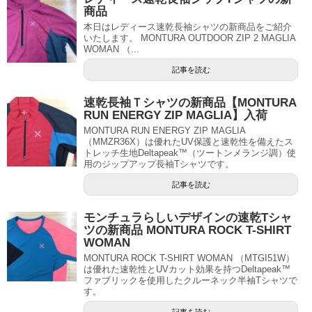
商品
本日はレディース速乾長袖シャツの新商品をご紹介
いたします。 MONTURA OUTDOOR ZIP 2 MAGLIA
WOMAN （...
記事を読む
速乾長袖Ｔシャツの新商品【MONTURA
RUN ENERGY ZIP MAGLIA】入荷
MONTURA RUN ENERGY ZIP MAGLIA
（MMZR36X）は優れたUV保護と速乾性を備えたス
トレッチ生地Deltapeak™（ツートンメランジ調）使
用のジップアップ長袖Tシャツです。
記事を読む
モンチュラらしいデザインの速乾Tシャ
ツの新商品 MONTURA ROCK T-SHIRT
WOMAN
MONTURA ROCK T-SHIRT WOMAN （MTGI51W）
は優れた速乾性とUVカット効果を持つDeltapeak™
ファブリックを使用したクルーネック半袖Tシャツで
す。
記事を読む