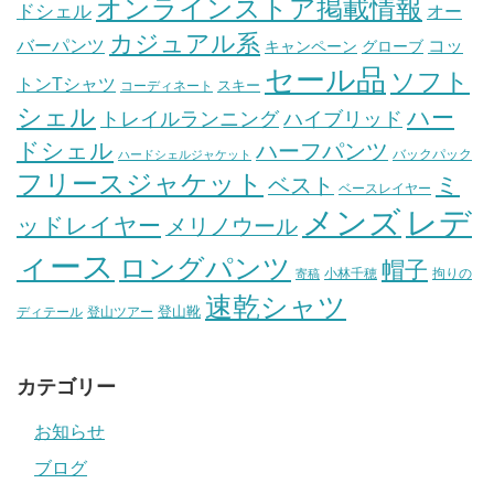
オンラインストア掲載情報
ドシェル
オー
カジュアル系
バーパンツ
コッ
グローブ
キャンペーン
セール品
ソフト
トンTシャツ
スキー
コーディネート
シェル
ハー
ハイブリッド
トレイルランニング
ドシェル
ハーフパンツ
バックパック
ハードシェルジャケット
フリースジャケット
ミ
ベスト
ベースレイヤー
メンズ
レデ
ッドレイヤー
メリノウール
ィース
ロングパンツ
帽子
小林千穂
拘りの
寄稿
速乾シャツ
登山靴
ディテール
登山ツアー
カテゴリー
お知らせ
ブログ