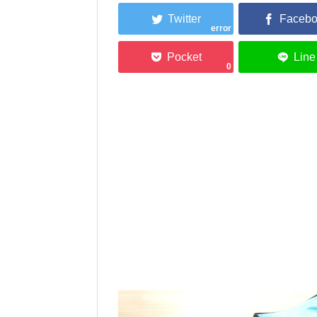
error
0