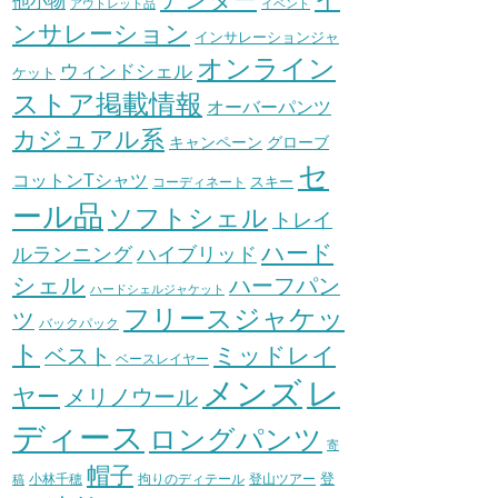
他小物
アウトレット品
イベント
ンサレーション
インサレーションジャ
オンライン
ウィンドシェル
ケット
ストア掲載情報
オーバーパンツ
カジュアル系
グローブ
キャンペーン
セ
コットンTシャツ
スキー
コーディネート
ール品
ソフトシェル
トレイ
ハード
ハイブリッド
ルランニング
シェル
ハーフパン
ハードシェルジャケット
フリースジャケッ
ツ
バックパック
ト
ミッドレイ
ベスト
ベースレイヤー
メンズ
レ
ヤー
メリノウール
ディース
ロングパンツ
寄
帽子
登
小林千穂
拘りのディテール
登山ツアー
稿