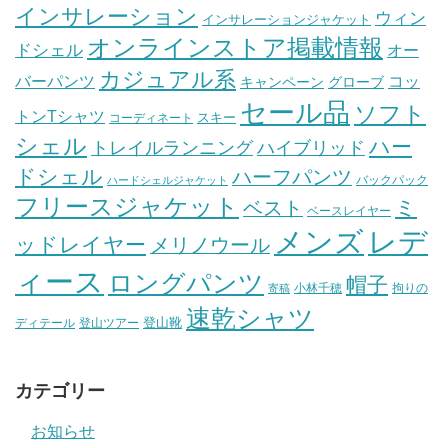
インサレーション
ウィン
インサレーションジャケット
オンラインストア掲載情報
ドシェル
オー
カジュアル系
バーパンツ
コッ
グローブ
キャンペーン
セール品
ソフト
トンTシャツ
スキー
コーディネート
シェル
ハー
ハイブリッド
トレイルランニング
ドシェル
ハーフパンツ
バックパック
ハードシェルジャケット
フリースジャケット
ミ
ベスト
ベースレイヤー
メンズ
レデ
ッドレイヤー
メリノウール
ィース
ロングパンツ
帽子
小林千穂
拘りの
寄稿
速乾シャツ
登山靴
ディテール
登山ツアー
カテゴリー
お知らせ