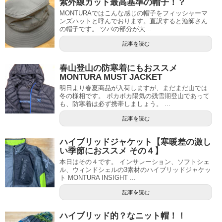
紫外線カット最高基準の帽子！？
MONTURAではこんな感じの帽子をフィッシャーマ
ンズハットと呼んでおります。直訳すると漁師さん
の帽子です。 ツバの部分が大...
記事を読む
春山登山の防寒着にもおススメ
MONTURA MUST JACKET
明日より春夏商品が入荷しますが、まだまだ山では
冬の様相です。 ポカポカ陽気の残雪期登山であって
も、防寒着は必ず携帯しましょう。 ...
記事を読む
ハイブリッドジャケット【寒暖差の激し
い季節におススメ その４】
本日はその４です。 インサレーション、ソフトシェ
ル、ウィンドシェルの3素材のハイブリッドジャケッ
ト MONTURA INSIGHT ...
記事を読む
ハイブリッド的？なニット帽！！