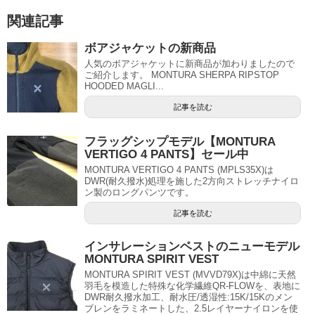
関連記事
ボアジャケットの新商品
人気のボアジャケットに新商品が加わりましたので
ご紹介します。 MONTURA SHERPA RIPSTOP
HOODED MAGLI...
記事を読む
フラッグシップモデル【MONTURA
VERTIGO 4 PANTS】セール中
MONTURA VERTIGO 4 PANTS (MPLS35X)は
DWR(耐久撥水)処理を施した2方向ストレッチナイロ
ン製のロングパンツです。
記事を読む
インサレーションベストのニューモデル
MONTURA SPIRIT VEST
MONTURA SPIRIT VEST (MVVD79X)は中綿に天然
羽毛を模造した特殊な化学繊維QR-FLOWを、表地に
DWR耐久撥水加工、耐水圧/透湿性:15K/15Kのメン
ブレンをラミネートした、2.5レイヤーナイロンを使