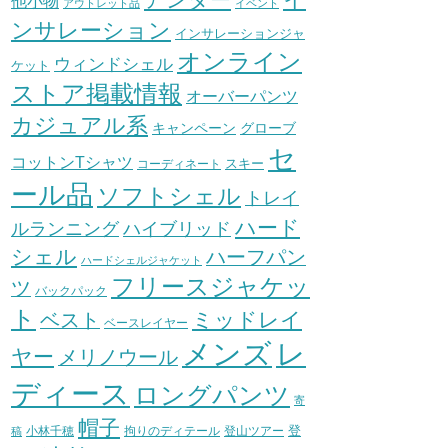
他小物
アウトレット品
イベント
ンサレーション
インサレーションジャ
オンライン
ウィンドシェル
ケット
ストア掲載情報
オーバーパンツ
カジュアル系
グローブ
キャンペーン
セ
コットンTシャツ
スキー
コーディネート
ール品
ソフトシェル
トレイ
ハード
ハイブリッド
ルランニング
シェル
ハーフパン
ハードシェルジャケット
フリースジャケッ
ツ
バックパック
ト
ミッドレイ
ベスト
ベースレイヤー
メンズ
レ
ヤー
メリノウール
ディース
ロングパンツ
寄
帽子
登
小林千穂
拘りのディテール
登山ツアー
稿