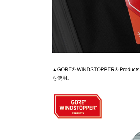
▲GORE® WINDSTOPPER® Product
を使用。