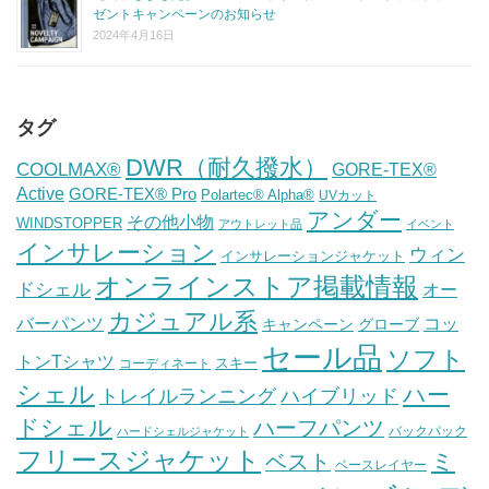
ゼントキャンペーンのお知らせ
2024年4月16日
タグ
DWR（耐久撥水）
COOLMAX®
GORE-TEX®
Active
GORE-TEX® Pro
Polartec® Alpha®
UVカット
アンダー
その他小物
WINDSTOPPER
アウトレット品
イベント
インサレーション
ウィン
インサレーションジャケット
オンラインストア掲載情報
ドシェル
オー
カジュアル系
バーパンツ
コッ
グローブ
キャンペーン
セール品
ソフト
トンTシャツ
スキー
コーディネート
シェル
ハー
ハイブリッド
トレイルランニング
ドシェル
ハーフパンツ
バックパック
ハードシェルジャケット
フリースジャケット
ミ
ベスト
ベースレイヤー