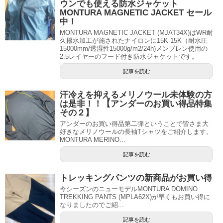
ウンでも使える防水ジャケット
MONTURA MAGNETIC JACKET セール
中！
MONTURA MAGNETIC JACKET (MJAT34X)はWR耐
久撥水加工が施されたナイロンに15K-15K（耐水圧
15000mm/透湿性15000g/m2/24h)メンブレン使用の
2.5レイヤーのフード付き防水ジャケットです。
記事を読む
汗冷えを抑えるメリノウール未体験の方
は是非！！【アンダーのお買い得品特集
その２】
アンダーのお買い得品第二弾ということで皆さま大
好きなメリノウールの長袖Tシャツをご紹介します。
MONTURA MERINO...
記事を読む
トレッキングパンツの新商品がお買い得
今シーズンのニューモデルMONTURA DOMINO
TREKKING PANTS (MPLA62X)が早くもお買い得に
なりましたのでご紹...
記事を読む