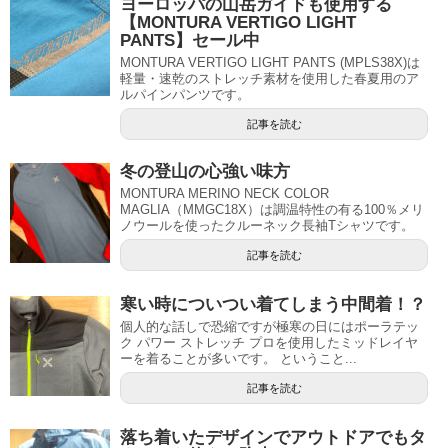
ヨーロッパの山岳ガイドも使用する
【MONTURA VERTIGO LIGHT
PANTS】セール中
MONTURA VERTIGO LIGHT PANTS (MPLS38X)は
軽量・速乾のストレッチ素材を使用した春夏用のア
ルパインパンツです。
記事を読む
冬の登山の心強い味方
MONTURA MERINO NECK COLOR
MAGLIA（MMGC18X）は調温特性の有る100％メリ
ノウールを使ったクルーネック長袖Tシャツです。
記事を読む
寒い時についつい着てしまう中間着！？
個人的な話しで恐縮ですが極寒の日にはポーラテッ
ク パワー ストレッチ プロを使用したミッドレイヤ
ーを着ることが多いです。 ということ...
記事を読む
落ち着いたデザインでアウトドアでもタ