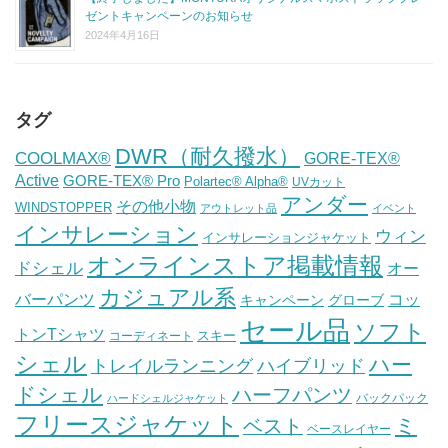
ゼントキャンペーンのお知らせ
2024年4月16日
タグ
DWR（耐久撥水）
COOLMAX®
GORE-TEX®
Active
GORE-TEX® Pro
Polartec® Alpha®
UVカット
アンダー
その他小物
WINDSTOPPER
アウトレット品
イベント
インサレーション
ウィン
インサレーションジャケット
オンラインストア掲載情報
ドシェル
オー
カジュアル系
バーパンツ
コッ
グローブ
キャンペーン
セール品
ソフト
トンTシャツ
スキー
コーディネート
シェル
ハー
ハイブリッド
トレイルランニング
ドシェル
ハーフパンツ
バックパック
ハードシェルジャケット
フリースジャケット
ミ
ベスト
ベースレイヤー