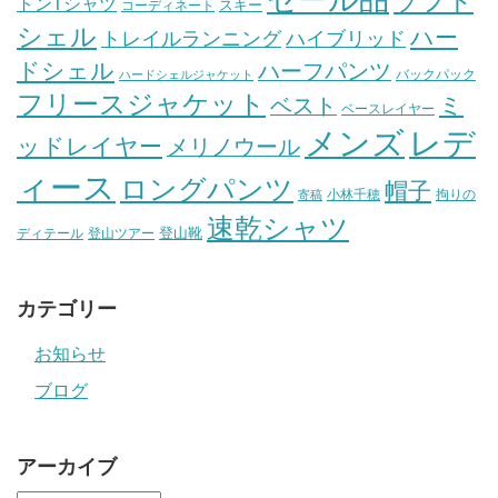
ソフト
トンTシャツ
スキー
コーディネート
シェル
ハー
ハイブリッド
トレイルランニング
ドシェル
ハーフパンツ
バックパック
ハードシェルジャケット
フリースジャケット
ミ
ベスト
ベースレイヤー
メンズ
レデ
ッドレイヤー
メリノウール
ィース
ロングパンツ
帽子
小林千穂
拘りの
寄稿
速乾シャツ
登山靴
ディテール
登山ツアー
カテゴリー
お知らせ
ブログ
アーカイブ