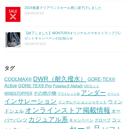
2024春夏クリアランスセール更に値下げしました
2024年8月3日
【終了しました】MONTURAオリジナルスマホストラッププレ
ゼントキャンペーンのお知らせ
2024年4月16日
タグ
DWR（耐久撥水）
COOLMAX®
GORE-TEX®
Active
GORE-TEX® Pro
Polartec® Alpha®
UVカット
アンダー
その他小物
WINDSTOPPER
アウトレット品
イベント
インサレーション
ウィン
インサレーションジャケット
オンラインストア掲載情報
ドシェル
オー
カジュアル系
バーパンツ
コッ
グローブ
キャンペーン
セール品