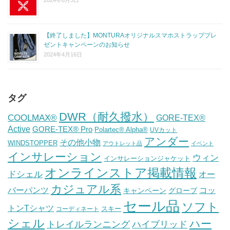
【終了しました】MONTURAオリジナルスマホストラッププレ
ゼントキャンペーンのお知らせ
2024年4月16日
タグ
DWR（耐久撥水）
COOLMAX®
GORE-TEX®
Active
GORE-TEX® Pro
Polartec® Alpha®
UVカット
アンダー
その他小物
WINDSTOPPER
アウトレット品
イベント
インサレーション
ウィン
インサレーションジャケット
オンラインストア掲載情報
ドシェル
オー
カジュアル系
バーパンツ
コッ
グローブ
キャンペーン
セール品
ソフト
トンTシャツ
スキー
コーディネート
シェル
ハー
ハイブリッド
トレイルランニング