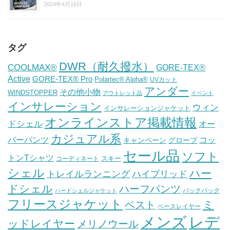
2024年4月16日
タグ
DWR（耐久撥水）
COOLMAX®
GORE-TEX®
Active
GORE-TEX® Pro
Polartec® Alpha®
UVカット
アンダー
その他小物
WINDSTOPPER
アウトレット品
イベント
インサレーション
ウィン
インサレーションジャケット
オンラインストア掲載情報
ドシェル
オー
カジュアル系
バーパンツ
コッ
グローブ
キャンペーン
セール品
ソフト
トンTシャツ
スキー
コーディネート
シェル
ハー
ハイブリッド
トレイルランニング
ドシェル
ハーフパンツ
バックパック
ハードシェルジャケット
フリースジャケット
ミ
ベスト
ベースレイヤー
メンズ
レデ
ッドレイヤー
メリノウール