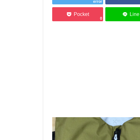
error
0