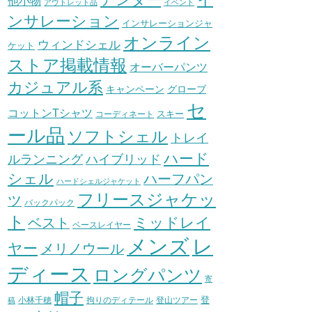
他小物
アウトレット品
イベント
ンサレーション
インサレーションジャ
オンライン
ウィンドシェル
ケット
ストア掲載情報
オーバーパンツ
カジュアル系
グローブ
キャンペーン
セ
コットンTシャツ
スキー
コーディネート
ール品
ソフトシェル
トレイ
ハード
ハイブリッド
ルランニング
シェル
ハーフパン
ハードシェルジャケット
フリースジャケッ
ツ
バックパック
ト
ミッドレイ
ベスト
ベースレイヤー
メンズ
レ
ヤー
メリノウール
ディース
ロングパンツ
寄
帽子
登
小林千穂
拘りのディテール
登山ツアー
稿