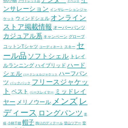
他小物
アウトレット品
イベント
ンサレーション
インサレーションジャ
オンライン
ウィンドシェル
ケット
ストア掲載情報
オーバーパンツ
カジュアル系
グローブ
キャンペーン
セ
コットンTシャツ
スキー
コーディネート
ール品
ソフトシェル
トレイ
ハード
ハイブリッド
ルランニング
シェル
ハーフパン
ハードシェルジャケット
フリースジャケッ
ツ
バックパック
ト
ミッドレイ
ベスト
ベースレイヤー
メンズ
レ
ヤー
メリノウール
ディース
ロングパンツ
寄
帽子
登
小林千穂
拘りのディテール
登山ツアー
稿