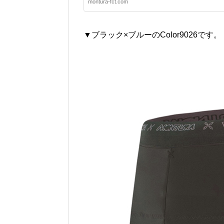
montura-fct.com
▼ブラック×ブルーのColor9026です。