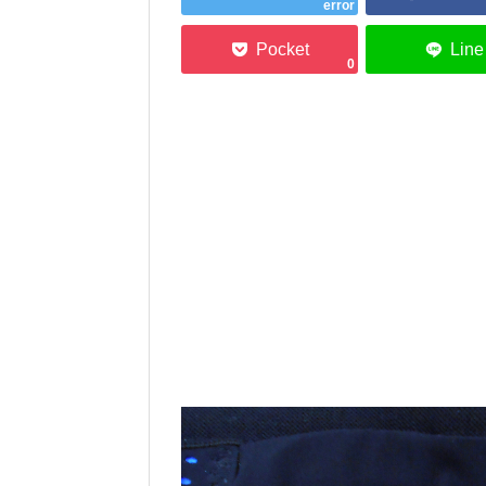
error
0