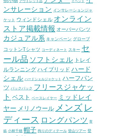
他小物
アウトレット品
イベント
ンサレーション
インサレーションジャ
オンライン
ウィンドシェル
ケット
ストア掲載情報
オーバーパンツ
カジュアル系
グローブ
キャンペーン
セ
コットンTシャツ
スキー
コーディネート
ール品
ソフトシェル
トレイ
ハード
ハイブリッド
ルランニング
シェル
ハーフパン
ハードシェルジャケット
フリースジャケッ
ツ
バックパック
ト
ミッドレイ
ベスト
ベースレイヤー
メンズ
レ
ヤー
メリノウール
ディース
ロングパンツ
寄
帽子
登
小林千穂
拘りのディテール
登山ツアー
稿