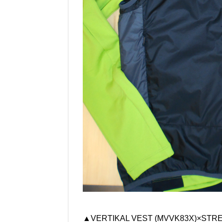
▲VERTIKAL VEST (MVVK83X)×ST