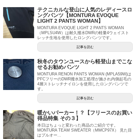
テクニカルな登山に人気のレディースロ
ングパンツ【MONTURA EVOQUE
LIGHT 2 PANTS WOMAN】
MONTURA EVOQUE LIGHT 2 PANTS WOMAN
（MPLSU4W）は耐久撥水DWRの軽量4ウェイスト
レッチ生地を使用したロングパンツです。
記事を読む
秋冬のタウンユースから軽登山までこな
せるお勧めパンツ
MONTURA RENON PANTS WOMAN (MPLA59W)は
PFCフリーのDWR撥水加工処理が施され内側起毛の
4層ストレッチナイロンを使用したロングパンツで
す。
記事を読む
暖かいパーカー！？【フリースのお買い
得品特集 その３】
本日はちょっと変わった商品のご紹介です。
MONTURA TEAM SWEATER（MMCP97X） 見た目
はプルオー...