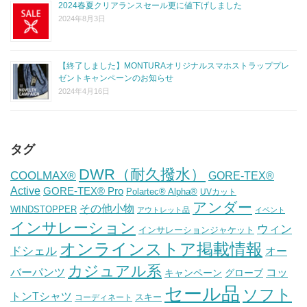
2024春夏クリアランスセール更に値下げしました
2024年8月3日
【終了しました】MONTURAオリジナルスマホストラッププレ
ゼントキャンペーンのお知らせ
2024年4月16日
タグ
DWR（耐久撥水）
COOLMAX®
GORE-TEX®
Active
GORE-TEX® Pro
Polartec® Alpha®
UVカット
アンダー
その他小物
WINDSTOPPER
アウトレット品
イベント
インサレーション
ウィン
インサレーションジャケット
オンラインストア掲載情報
ドシェル
オー
カジュアル系
バーパンツ
コッ
グローブ
キャンペーン
セール品
ソフト
トンTシャツ
スキー
コーディネート