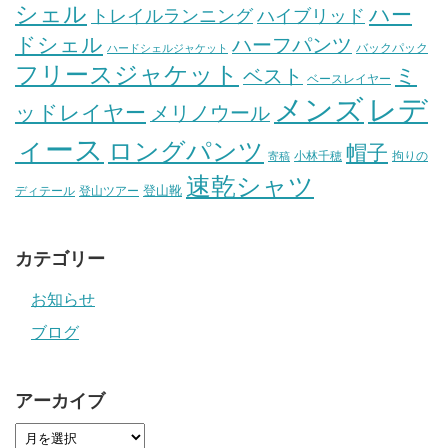
シェル
ハー
ハイブリッド
トレイルランニング
ドシェル
ハーフパンツ
バックパック
ハードシェルジャケット
フリースジャケット
ミ
ベスト
ベースレイヤー
メンズ
レデ
ッドレイヤー
メリノウール
ィース
ロングパンツ
帽子
小林千穂
拘りの
寄稿
速乾シャツ
登山靴
ディテール
登山ツアー
カテゴリー
お知らせ
ブログ
アーカイブ