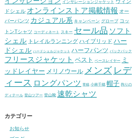
インサレーション
ウィン
インサレーションジャケット
オンラインストア掲載情報
ドシェル
オー
カジュアル系
バーパンツ
コッ
グローブ
キャンペーン
セール品
ソフト
トンTシャツ
スキー
コーディネート
シェル
ハー
ハイブリッド
トレイルランニング
ドシェル
ハーフパンツ
バックパック
ハードシェルジャケット
フリースジャケット
ミ
ベスト
ベースレイヤー
メンズ
レデ
ッドレイヤー
メリノウール
ィース
ロングパンツ
帽子
小林千穂
拘りの
寄稿
速乾シャツ
登山靴
ディテール
登山ツアー
カテゴリー
お知らせ