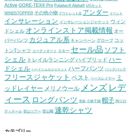
Active
GORE-TEX® Pro
Polartec® Alpha®
UVカット
アンダー
その他小物
WINDSTOPPER
アウトレット品
イベント
インサレーション
ウィン
インサレーションジャケット
オンラインストア掲載情報
ドシェル
オー
カジュアル系
バーパンツ
コッ
グローブ
キャンペーン
セール品
ソフト
トンTシャツ
スキー
コーディネート
シェル
ハー
ハイブリッド
トレイルランニング
ドシェル
ハーフパンツ
バックパック
ハードシェルジャケット
フリースジャケット
ミ
ベスト
ベースレイヤー
メンズ
レデ
ッドレイヤー
メリノウール
ィース
ロングパンツ
帽子
小林千穂
拘りの
寄稿
速乾シャツ
登山靴
ディテール
登山ツアー
カテゴリー