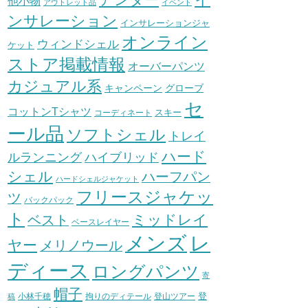
他小物
アウトレット品
イベント
ンサレーション
インサレーションジャ
オンライン
ウィンドシェル
ケット
ストア掲載情報
オーバーパンツ
カジュアル系
グローブ
キャンペーン
セ
コットンTシャツ
スキー
コーディネート
ール品
ソフトシェル
トレイ
ハード
ハイブリッド
ルランニング
シェル
ハーフパン
ハードシェルジャケット
フリースジャケッ
ツ
バックパック
ト
ミッドレイ
ベスト
ベースレイヤー
メンズ
レ
ヤー
メリノウール
ディース
ロングパンツ
寄
帽子
登
小林千穂
拘りのディテール
登山ツアー
稿