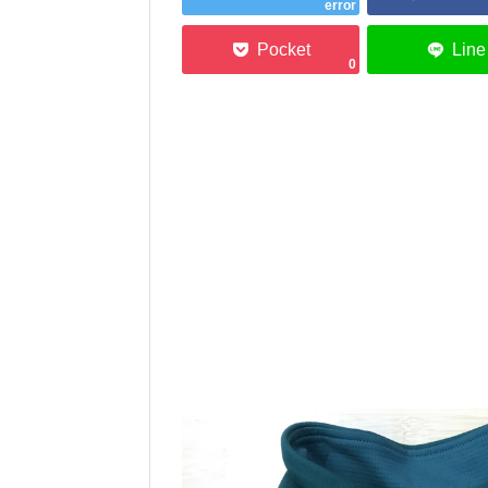
error
0