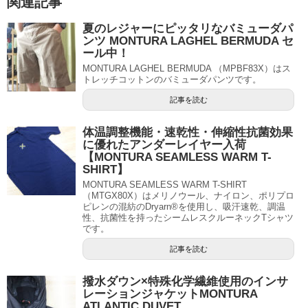
関連記事
夏のレジャーにピッタリなバミューダパ
ンツ MONTURA LAGHEL BERMUDA セ
ール中！
MONTURA LAGHEL BERMUDA （MPBF83X）はス
トレッチコットンのバミューダパンツです。
記事を読む
体温調整機能・速乾性・伸縮性抗菌効果
に優れたアンダーレイヤー入荷
【MONTURA SEAMLESS WARM T-
SHIRT】
MONTURA SEAMLESS WARM T-SHIRT
（MTGX80X）はメリノウール、ナイロン、ポリプロ
ピレンの混紡のDryarn®を使用し、吸汗速乾、調温
性、抗菌性を持ったシームレスクルーネックTシャツ
です。
記事を読む
撥水ダウン×特殊化学繊維使用のインサ
レーションジャケットMONTURA
ATLANTIC DUVET