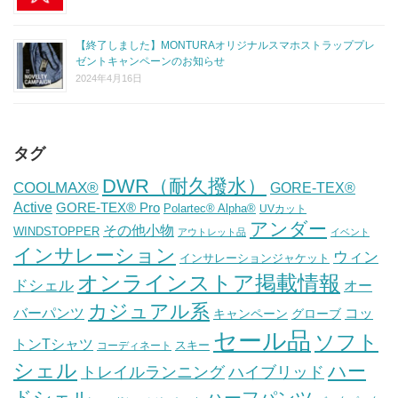
【終了しました】MONTURAオリジナルスマホストラッププレ
ゼントキャンペーンのお知らせ
2024年4月16日
タグ
DWR（耐久撥水）
COOLMAX®
GORE-TEX®
Active
GORE-TEX® Pro
Polartec® Alpha®
UVカット
アンダー
その他小物
WINDSTOPPER
アウトレット品
イベント
インサレーション
ウィン
インサレーションジャケット
オンラインストア掲載情報
ドシェル
オー
カジュアル系
バーパンツ
コッ
グローブ
キャンペーン
セール品
ソフト
トンTシャツ
スキー
コーディネート
シェル
ハー
ハイブリッド
トレイルランニング
ドシェル
ハーフパンツ