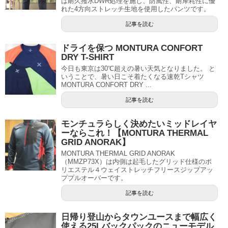
は耐久撥水DWR処理を施し、防風性、耐摩耗性に優
れた4方向ストレッチ生地を使用したパンツです。
記事を読む
ドライを保つ MONTURA CONFORT
DRY T-SHIRT
今日も東京は30℃超えの暑い天気となりました。 と
いうことで、暑い日こそ着たくなる速乾Tシャツ
MONTURA CONFORT DRY ...
記事を読む
モンチュラらしく決めたいミッドレイヤ
ーならこれ！【MONTURA THERMAL
GRID ANORAK】
MONTURA THERMAL GRID ANORAK
（MMZP73X）は内側は起毛したグリッド仕様のポ
リエステル４ウェイストレッチフリースジップアッ
ププルオーバーです。
記事を読む
日帰り登山からタウンユースまで幅広く
使える25Lバックパックのニューモデル