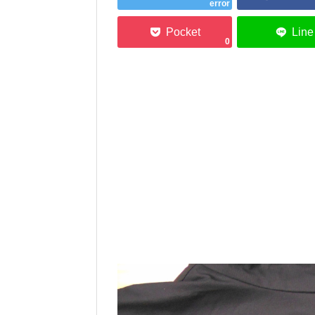
error
0