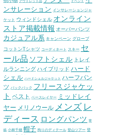
他小物
アウトレット品
イベント
ンサレーション
インサレーションジャ
オンライン
ウィンドシェル
ケット
ストア掲載情報
オーバーパンツ
カジュアル系
グローブ
キャンペーン
セ
コットンTシャツ
スキー
コーディネート
ール品
ソフトシェル
トレイ
ハード
ハイブリッド
ルランニング
シェル
ハーフパン
ハードシェルジャケット
フリースジャケッ
ツ
バックパック
ト
ミッドレイ
ベスト
ベースレイヤー
メンズ
レ
ヤー
メリノウール
ディース
ロングパンツ
寄
帽子
登
小林千穂
拘りのディテール
登山ツアー
稿