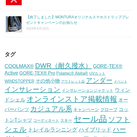
【終了しました】MONTURAオリジナルスマホストラッププレ
ゼントキャンペーンのお知らせ
2024年4月16日
タグ
DWR（耐久撥水）
COOLMAX®
GORE-TEX®
Active
GORE-TEX® Pro
Polartec® Alpha®
UVカット
アンダー
その他小物
WINDSTOPPER
アウトレット品
イベント
インサレーション
ウィン
インサレーションジャケット
オンラインストア掲載情報
ドシェル
オー
カジュアル系
バーパンツ
コッ
グローブ
キャンペーン
セール品
ソフト
トンTシャツ
スキー
コーディネート
シェル
ハー
ハイブリッド
トレイルランニング