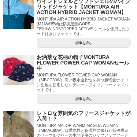
ウインドシェルとソフトシェルのハイブ
リッドジャケット【MONTURA AIR
ACTION HYBRID JACKET WOMAN】
MONTURA AIR ACTION HYBRID JACKET WOMAN
(MJAW35W)は防風透湿GORE-
TEX®WINDSTOPPER ACTIVE シェルを使用したフ
ード付きジャケットです。
記事を読む
お洒落な花柄の帽子MONTURA
FLOWER POWER CAP WOMANセール
中
MONTURA FLOWER POWER CAP WOMAN
（MBCG30W）高い吸水速乾性を持つ超軽量ナイロ
ン生地を使用したレディースフィッシャーマンズハ
ットです。
記事を読む
レトロな雰囲気のフリースジャケットが
入荷！？
MONTURA MAJOR WARM MAGLIA WOMAN
（MMAC80W）は通気性と保温性に優れた特殊構造
のサーマルフリース生地使用のジップアップフーデ