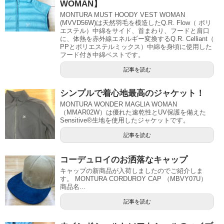
WOMAN】
MONTURA MUST HOODY VEST WOMAN
(MVVD56W)は天然羽毛を模造したQ.R. Flow（ ポリ
エステル）中綿をサイド、首まわり、フードと肩口
に、体熱を赤外線エネルギー変換するQ.R. Celliant（
PPとポリエステルミックス）中綿を身頃に使用した
フード付き中綿ベストです。
記事を読む
シンプルで着心地最高のジャケット！
MONTURA WONDER MAGLIA WOMAN
（MMAR02W）は優れた速乾性とUV保護を備えた
Sensitive®生地を使用したジャケットです。
記事を読む
コーデュロイのお洒落なキャップ
キャップの新商品が入荷しましたのでご紹介しま
す。 MONTURA CORDUROY CAP （MBVY07U）
商品名...
記事を読む