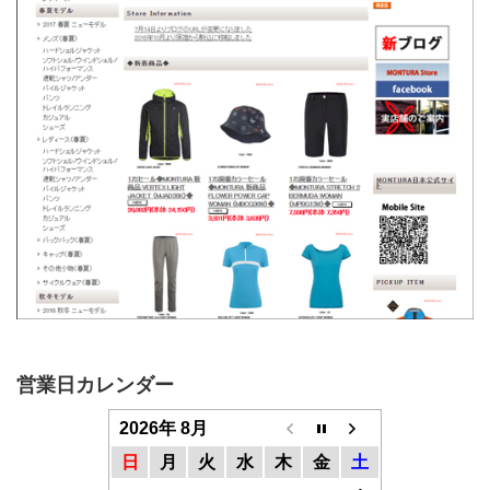
営業日カレンダー
2026年 8月
日
月
火
水
木
金
土