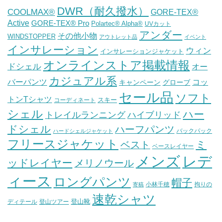
DWR（耐久撥水）
COOLMAX®
GORE-TEX®
Active
GORE-TEX® Pro
Polartec® Alpha®
UVカット
アンダー
その他小物
WINDSTOPPER
アウトレット品
イベント
インサレーション
ウィン
インサレーションジャケット
オンラインストア掲載情報
ドシェル
オー
カジュアル系
バーパンツ
コッ
グローブ
キャンペーン
セール品
ソフト
トンTシャツ
スキー
コーディネート
シェル
ハー
ハイブリッド
トレイルランニング
ドシェル
ハーフパンツ
バックパック
ハードシェルジャケット
フリースジャケット
ミ
ベスト
ベースレイヤー
メンズ
レデ
ッドレイヤー
メリノウール
ィース
ロングパンツ
帽子
小林千穂
拘りの
寄稿
速乾シャツ
登山靴
ディテール
登山ツアー