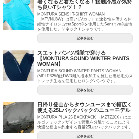
暑くなると着たくなる！接触冷感が気持
ち良いTシャツ！？
MONTURA SENSI T-SHIRT WOMAN
（MTVNU8W）は高いUVカットと速乾性を備える伸
縮性ナイロンLycraSport®を使用したSensitive®生地
を使用した、ＶネックＴシャツです。
記事を読む
スエットパンツ感覚で穿ける
【MONTURA SOUND WINTER PANTS
WOMAN】
MONTURA SOUND WINTER PANTS WOMAN
(MPLR32W)はDWR耐久撥水加工を施した裏起毛のス
トレッチ生地を使用したロングパンツです。
記事を読む
日帰り登山からタウンユースまで幅広く
使える25Lバックパックのニューモデル
MONTURA PILA 25 BACKPACK （MZTZ20X）はエ
ルゴノミックデザインで荷重を分散することにより
快適な登山を約束する容量25Lのバックパックです。
記事を読む