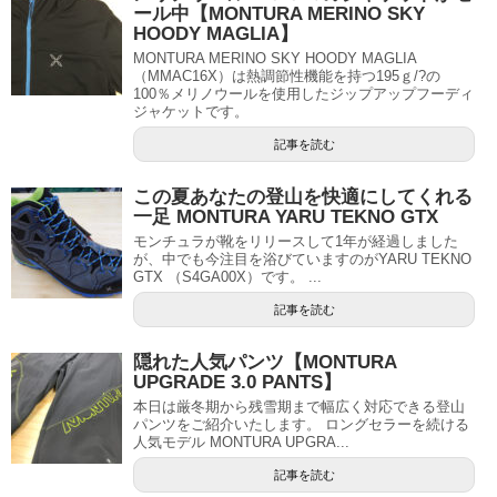
ール中【MONTURA MERINO SKY
HOODY MAGLIA】
MONTURA MERINO SKY HOODY MAGLIA
（MMAC16X）は熱調節性機能を持つ195ｇ/?の
100％メリノウールを使用したジップアップフーディ
ジャケットです。
記事を読む
この夏あなたの登山を快適にしてくれる
一足 MONTURA YARU TEKNO GTX
モンチュラが靴をリリースして1年が経過しました
が、中でも今注目を浴びていますのがYARU TEKNO
GTX （S4GA00X）です。 ...
記事を読む
隠れた人気パンツ【MONTURA
UPGRADE 3.0 PANTS】
本日は厳冬期から残雪期まで幅広く対応できる登山
パンツをご紹介いたします。 ロングセラーを続ける
人気モデル MONTURA UPGRA...
記事を読む