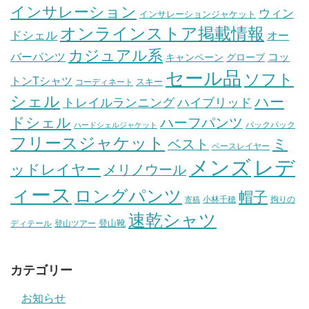
インサレーション
ウィン
インサレーションジャケット
オンラインストア掲載情報
ドシェル
オー
カジュアル系
バーパンツ
コッ
グローブ
キャンペーン
セール品
ソフト
トンTシャツ
スキー
コーディネート
シェル
ハー
ハイブリッド
トレイルランニング
ドシェル
ハーフパンツ
バックパック
ハードシェルジャケット
フリースジャケット
ミ
ベスト
ベースレイヤー
メンズ
レデ
ッドレイヤー
メリノウール
ィース
ロングパンツ
帽子
小林千穂
拘りの
寄稿
速乾シャツ
登山靴
ディテール
登山ツアー
カテゴリー
お知らせ