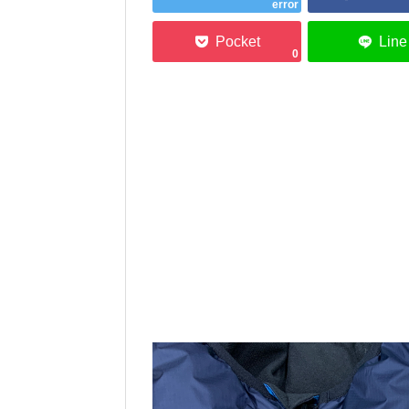
error
0