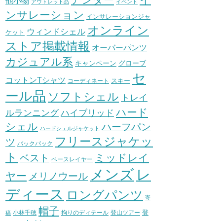
他小物
アウトレット品
イベント
ンサレーション
インサレーションジャ
オンライン
ウィンドシェル
ケット
ストア掲載情報
オーバーパンツ
カジュアル系
グローブ
キャンペーン
セ
コットンTシャツ
スキー
コーディネート
ール品
ソフトシェル
トレイ
ハード
ハイブリッド
ルランニング
シェル
ハーフパン
ハードシェルジャケット
フリースジャケッ
ツ
バックパック
ト
ミッドレイ
ベスト
ベースレイヤー
メンズ
レ
ヤー
メリノウール
ディース
ロングパンツ
寄
帽子
登
小林千穂
拘りのディテール
登山ツアー
稿