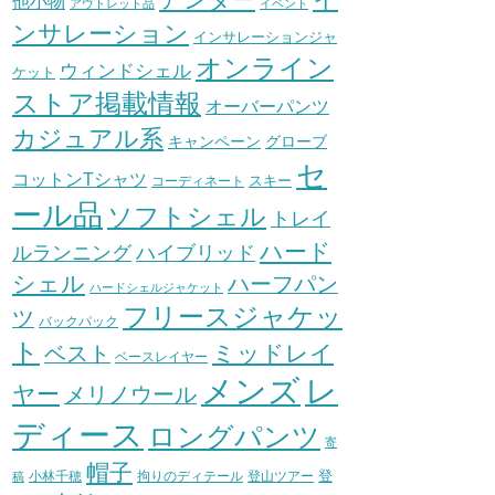
他小物
アウトレット品
イベント
ンサレーション
インサレーションジャ
オンライン
ウィンドシェル
ケット
ストア掲載情報
オーバーパンツ
カジュアル系
グローブ
キャンペーン
セ
コットンTシャツ
スキー
コーディネート
ール品
ソフトシェル
トレイ
ハード
ハイブリッド
ルランニング
シェル
ハーフパン
ハードシェルジャケット
フリースジャケッ
ツ
バックパック
ト
ミッドレイ
ベスト
ベースレイヤー
メンズ
レ
ヤー
メリノウール
ディース
ロングパンツ
寄
帽子
登
小林千穂
拘りのディテール
登山ツアー
稿