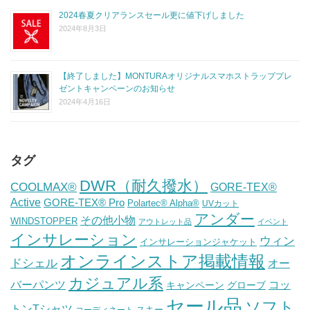
2024春夏クリアランスセール更に値下げしました
2024年8月3日
【終了しました】MONTURAオリジナルスマホストラッププレ
ゼントキャンペーンのお知らせ
2024年4月16日
タグ
DWR（耐久撥水）
COOLMAX®
GORE-TEX®
Active
GORE-TEX® Pro
Polartec® Alpha®
UVカット
アンダー
その他小物
WINDSTOPPER
アウトレット品
イベント
インサレーション
ウィン
インサレーションジャケット
オンラインストア掲載情報
ドシェル
オー
カジュアル系
バーパンツ
コッ
グローブ
キャンペーン
セール品
ソフト
トンTシャツ
スキー
コーディネート