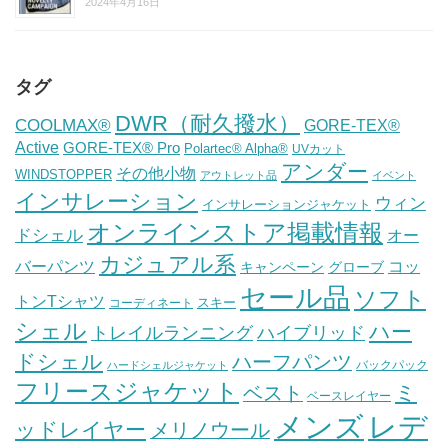
2024年4月16日
タグ
DWR（耐久撥水）
COOLMAX®
GORE-TEX®
Active
GORE-TEX® Pro
Polartec® Alpha®
UVカット
アンダー
その他小物
WINDSTOPPER
アウトレット品
イベント
インサレーション
ウィン
インサレーションジャケット
オンラインストア掲載情報
ドシェル
オー
カジュアル系
バーパンツ
コッ
グローブ
キャンペーン
セール品
ソフト
トンTシャツ
スキー
コーディネート
シェル
ハー
ハイブリッド
トレイルランニング
ドシェル
ハーフパンツ
バックパック
ハードシェルジャケット
フリースジャケット
ミ
ベスト
ベースレイヤー
メンズ
レデ
ッドレイヤー
メリノウール