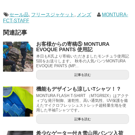
セール品
,
フリースジャケット
,
メンズ
MONTURA-
FCT-STAFF
関連記事
お客様からの寄稿⑤ MONTURA
EVOQUE PANTS 使用記
本日もK氏より寄稿いただきましたモンチュラ使用記
5回をお送りします。 秋冬の人気パンツMONTURA
EVOQUE PANTS (MP...
記事を読む
機能もデザインも涼しいTシャツ！？
MONTURA FLASH T-SHIRT （MTGR92X）はアクテ
ィブな発汗制御、速乾性、高い通気性、UV保護を備
えたマイクロフレッシュストレッチ超軽量生地を使
用した半袖Tシャツです。
記事を読む
希少なゲーター付き雪山用パンツ入荷