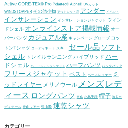
Active
GORE-TEX® Pro
Polartec® Alpha®
UVカット
アンダー
その他小物
WINDSTOPPER
アウトレット品
イベント
インサレーション
ウィン
インサレーションジャケット
オンラインストア掲載情報
ドシェル
オー
カジュアル系
バーパンツ
コッ
グローブ
キャンペーン
セール品
ソフト
トンTシャツ
スキー
コーディネート
シェル
ハー
ハイブリッド
トレイルランニング
ドシェル
ハーフパンツ
バックパック
ハードシェルジャケット
フリースジャケット
ミ
ベスト
ベースレイヤー
メンズ
レデ
ッドレイヤー
メリノウール
ィース
ロングパンツ
帽子
小林千穂
拘りの
寄稿
速乾シャツ
登山靴
ディテール
登山ツアー
カテゴリー