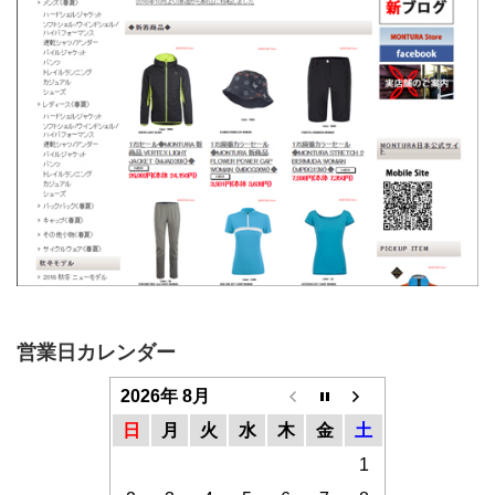
営業日カレンダー
2026年 8月
日
月
火
水
木
金
土
1