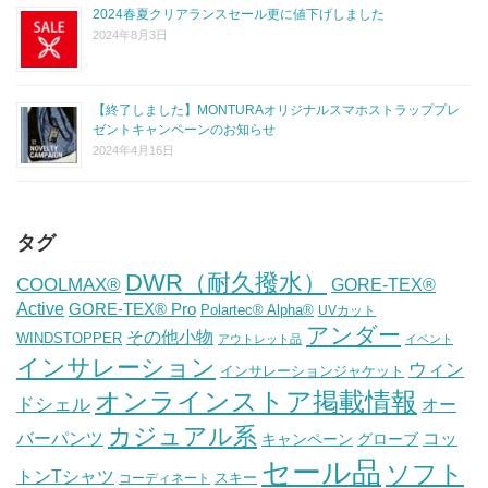
2024春夏クリアランスセール更に値下げしました
2024年8月3日
【終了しました】MONTURAオリジナルスマホストラッププレ
ゼントキャンペーンのお知らせ
2024年4月16日
タグ
DWR（耐久撥水）
COOLMAX®
GORE-TEX®
Active
GORE-TEX® Pro
Polartec® Alpha®
UVカット
アンダー
その他小物
WINDSTOPPER
アウトレット品
イベント
インサレーション
ウィン
インサレーションジャケット
オンラインストア掲載情報
ドシェル
オー
カジュアル系
バーパンツ
コッ
グローブ
キャンペーン
セール品
ソフト
トンTシャツ
スキー
コーディネート