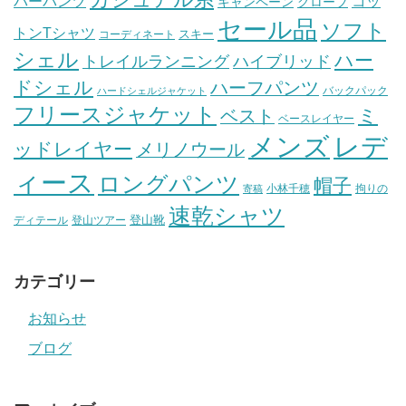
バーパンツ
コッ
グローブ
キャンペーン
セール品
ソフト
トンTシャツ
スキー
コーディネート
シェル
ハー
ハイブリッド
トレイルランニング
ドシェル
ハーフパンツ
バックパック
ハードシェルジャケット
フリースジャケット
ミ
ベスト
ベースレイヤー
メンズ
レデ
ッドレイヤー
メリノウール
ィース
ロングパンツ
帽子
小林千穂
拘りの
寄稿
速乾シャツ
登山靴
ディテール
登山ツアー
カテゴリー
お知らせ
ブログ