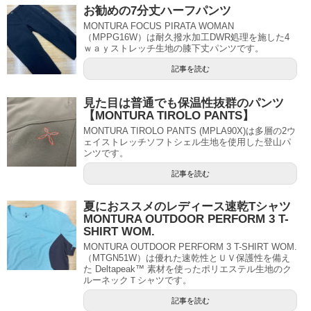
お勧めの7分丈ハーフパンツ
MONTURA FOCUS PIRATA WOMAN
（MPPG16W）は耐久撥水加工DWR処理を施した4
ｗａｙストレッチ生地の膝下丈パンツです。
記事を読む
見た目は普通でも保温性抜群のパンツ
【MONTURA TIROLO PANTS】
MONTURA TIROLO PANTS (MPLA90X)は多層の2ウ
ェイストレッチソフトシェル生地を使用した登山パ
ンツです。
記事を読む
夏におススメのレディース速乾Tシャツ
MONTURA OUTDOOR PERFORM 3 T-
SHIRT WOM.
MONTURA OUTDOOR PERFORM 3 T-SHIRT WOM.
（MTGN51W）は優れた速乾性とＵＶ保護性を備え
た Deltapeak™ 素材を使ったポリエステル生地のク
ルーネックＴシャツです。
記事を読む