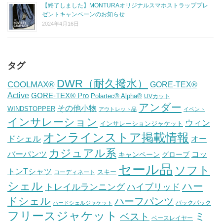
【終了しました】MONTURAオリジナルスマホストラッププレ
ゼントキャンペーンのお知らせ
2024年4月16日
タグ
DWR（耐久撥水）
COOLMAX®
GORE-TEX®
Active
GORE-TEX® Pro
Polartec® Alpha®
UVカット
アンダー
その他小物
WINDSTOPPER
アウトレット品
イベント
インサレーション
ウィン
インサレーションジャケット
オンラインストア掲載情報
ドシェル
オー
カジュアル系
バーパンツ
コッ
グローブ
キャンペーン
セール品
ソフト
トンTシャツ
スキー
コーディネート
シェル
ハー
ハイブリッド
トレイルランニング
ドシェル
ハーフパンツ
バックパック
ハードシェルジャケット
フリースジャケット
ミ
ベスト
ベースレイヤー