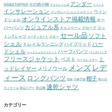
アンダー
その他小物
WINDSTOPPER
アウトレット品
イベント
インサレーション
ウィン
インサレーションジャケット
オンラインストア掲載情報
ドシェル
オー
カジュアル系
バーパンツ
コッ
グローブ
キャンペーン
セール品
ソフト
トンTシャツ
スキー
コーディネート
シェル
ハー
ハイブリッド
トレイルランニング
ドシェル
ハーフパンツ
バックパック
ハードシェルジャケット
フリースジャケット
ミ
ベスト
ベースレイヤー
メンズ
レデ
ッドレイヤー
メリノウール
ィース
ロングパンツ
帽子
小林千穂
拘りの
寄稿
速乾シャツ
登山靴
ディテール
登山ツアー
カテゴリー