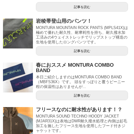
記事を読む
岩稜帯登山用のパンツ！
MONTURA MOUNTAIN ROCK PANTS (MPLS41X)は
極めて優れた耐久性、耐摩耗性を持ち、耐久撥水加
工済みの4ウェイストレッチでリップストップ構造の
生地を使用したロングパンツです。
記事を読む
春におススメ MONTURA COMBO
BAND
本日ご紹介しますのはMONTURA COMBO BAND
（MBFS36X）です。 頭をすっぽりと覆うビーニー
程の保温性はありませんが...
記事を読む
フリースなのに耐水性があります！？
MONTURA SOUND TECHNO HOODY JACKET
(MJAR31X)は表地はDWR耐久撥水処理と内側は起毛
加工を施したフリース生地を使用したフード付きジ
ャケットです。