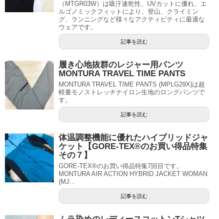
（MTGR03W）は吸汗速乾性、UVカットに優れ、エ
ルゴノミックフィットにより、登山、クライミン
グ、ランニングなど様々なアクティビティに最適な
ウェアです。
記事を読む
履き心地抜群のレジャー用パンツ
MONTURA TRAVEL TIME PANTS
MONTURA TRAVEL TIME PANTS (MPLG29X)は超
軽量モノストレッチナイロン生地のロングパンツで
す。
記事を読む
体温調整機能に優れたハイブリッドジャ
ケット【GORE-TEX®のお買い得品特集
その７】
GORE-TEX®のお買い得品特集7回目です。
MONTURA AIR ACTION HYBRID JACKET WOMAN
(MJ...
記事を読む