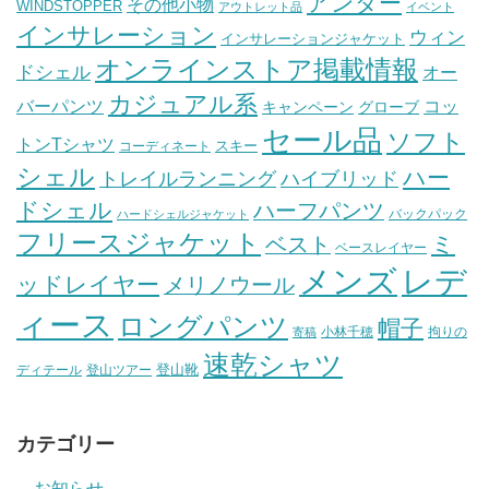
アンダー
その他小物
WINDSTOPPER
アウトレット品
イベント
インサレーション
ウィン
インサレーションジャケット
オンラインストア掲載情報
ドシェル
オー
カジュアル系
バーパンツ
コッ
グローブ
キャンペーン
セール品
ソフト
トンTシャツ
スキー
コーディネート
シェル
ハー
ハイブリッド
トレイルランニング
ドシェル
ハーフパンツ
バックパック
ハードシェルジャケット
フリースジャケット
ミ
ベスト
ベースレイヤー
メンズ
レデ
ッドレイヤー
メリノウール
ィース
ロングパンツ
帽子
小林千穂
拘りの
寄稿
速乾シャツ
登山靴
ディテール
登山ツアー
カテゴリー
お知らせ