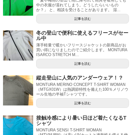
「夏や梅雨の登山で雨に降られて雨具を着用しても
中の衣服が濡れてしまう。どうしたらいいもの
か？」 と、相談を受けることがあります。 湿...
記事を読む
冬の登山で便利に使えるフリースがセー
ル中
薄手軽量で暖かいフリースジャケットの新商品がお
買い得になりましたのでご紹介します。 MONTURA
ISARCO STRETCH M...
記事を読む
縦走登山に人気のアンダーウェア！？
MONTURA MERINO CONCEPT T-SHIRT WOMAN
（MTGX01W）は熱調節特性を備えた100％メリノウ
ール生地の半袖Tシャツです。
記事を読む
接触冷感により暑い日ほど着たくなるT
シャツ
MONTURA SENSI T-SHIRT WOMAN
（MTVNU8W）は高いUVカットと速乾性を備える伸