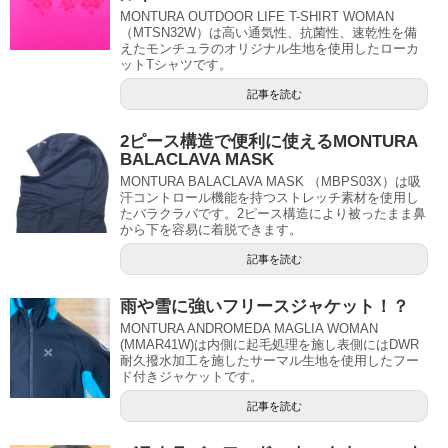
MONTURA OUTDOOR LIFE T-SHIRT WOMAN
（MTSN32W）は高い通気性、抗菌性、速乾性を備
えたモンチュラのオリジナル生地を使用したローカ
ットTシャツです。
記事を読む
2ピース構造で便利に使えるMONTURA
BALACLAVA MASK
MONTURA BALACLAVA MASK （MBPS03X）は吸
汗コントロール機能を持つストレッチ素材を使用し
たバラクラバです。2ピース構造により被ったまま鼻
から下を容易に着脱できます。
記事を読む
雨や雪に強いフリースジャケット！？
MONTURA ANDROMEDA MAGLIA WOMAN
(MMAR41W)は内側に起毛処理を施し表側にはDWR
耐久撥水加工を施したサーマル生地を使用したフー
ド付きジャケットです。
記事を読む