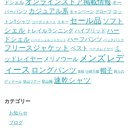
オンラインストア掲載情報
ドシェル
オー
カジュアル系
バーパンツ
コッ
グローブ
キャンペーン
セール品
ソフト
トンTシャツ
スキー
コーディネート
シェル
ハー
ハイブリッド
トレイルランニング
ドシェル
ハーフパンツ
バックパック
ハードシェルジャケット
フリースジャケット
ミ
ベスト
ベースレイヤー
メンズ
レデ
ッドレイヤー
メリノウール
ィース
ロングパンツ
帽子
小林千穂
拘りの
寄稿
速乾シャツ
登山靴
ディテール
登山ツアー
カテゴリー
お知らせ
ブログ