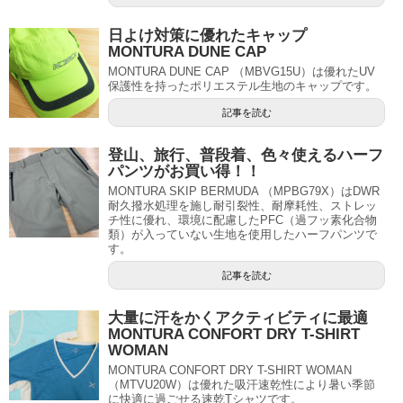
日よけ対策に優れたキャップ
MONTURA DUNE CAP
MONTURA DUNE CAP （MBVG15U）は優れたUV
保護性を持ったポリエステル生地のキャップです。
記事を読む
登山、旅行、普段着、色々使えるハーフ
パンツがお買い得！！
MONTURA SKIP BERMUDA （MPBG79X）はDWR
耐久撥水処理を施し耐引裂性、耐摩耗性、ストレッ
チ性に優れ、環境に配慮したPFC（過フッ素化合物
類）が入っていない生地を使用したハーフパンツで
す。
記事を読む
大量に汗をかくアクティビティに最適
MONTURA CONFORT DRY T-SHIRT
WOMAN
MONTURA CONFORT DRY T-SHIRT WOMAN
（MTVU20W）は優れた吸汗速乾性により暑い季節
に快適に過ごせる速乾Tシャツです。