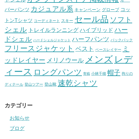
カジュアル系
バーパンツ
コッ
グローブ
キャンペーン
セール品
ソフト
トンTシャツ
スキー
コーディネート
シェル
ハー
ハイブリッド
トレイルランニング
ドシェル
ハーフパンツ
バックパック
ハードシェルジャケット
フリースジャケット
ミ
ベスト
ベースレイヤー
メンズ
レデ
ッドレイヤー
メリノウール
ィース
ロングパンツ
帽子
小林千穂
拘りの
寄稿
速乾シャツ
登山靴
ディテール
登山ツアー
カテゴリー
お知らせ
ブログ