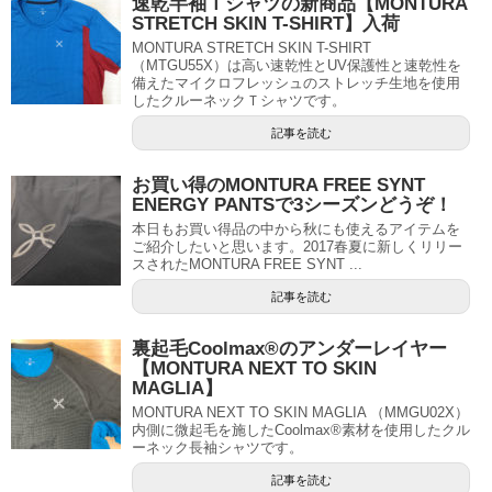
速乾半袖Ｔシャツの新商品【MONTURA
STRETCH SKIN T-SHIRT】入荷
MONTURA STRETCH SKIN T-SHIRT
（MTGU55X）は高い速乾性とUV保護性と速乾性を
備えたマイクロフレッシュのストレッチ生地を使用
したクルーネックＴシャツです。
記事を読む
お買い得のMONTURA FREE SYNT
ENERGY PANTSで3シーズンどうぞ！
本日もお買い得品の中から秋にも使えるアイテムを
ご紹介したいと思います。2017春夏に新しくリリー
スされたMONTURA FREE SYNT ...
記事を読む
裏起毛Coolmax®のアンダーレイヤー
【MONTURA NEXT TO SKIN
MAGLIA】
MONTURA NEXT TO SKIN MAGLIA （MMGU02X）
内側に微起毛を施したCoolmax®素材を使用したクル
ーネック長袖シャツです。
記事を読む