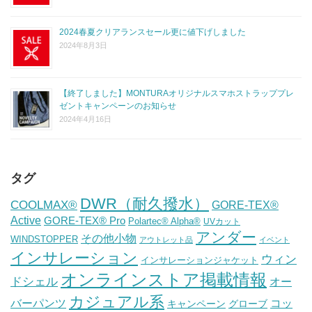
2024春夏クリアランスセール更に値下げしました
2024年8月3日
【終了しました】MONTURAオリジナルスマホストラッププレ
ゼントキャンペーンのお知らせ
2024年4月16日
タグ
DWR（耐久撥水）
COOLMAX®
GORE-TEX®
Active
GORE-TEX® Pro
Polartec® Alpha®
UVカット
アンダー
その他小物
WINDSTOPPER
アウトレット品
イベント
インサレーション
ウィン
インサレーションジャケット
オンラインストア掲載情報
ドシェル
オー
カジュアル系
バーパンツ
コッ
グローブ
キャンペーン