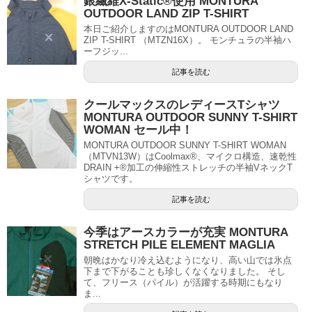
銀繊維X-Static®使用 MONTURA
OUTDOOR LAND ZIP T-SHIRT
本日ご紹介しますのはMONTURA OUTDOOR LAND
ZIP T-SHIRT （MTZN16X）。 モンチュラの半袖ハ
ーフジッ...
記事を読む
クールマックスのレディースTシャツ
MONTURA OUTDOOR SUNNY T-SHIRT
WOMAN セール中！
MONTURA OUTDOOR SUNNY T-SHIRT WOMAN
（MTVN13W）はCoolmax®、マイクロ構造、速乾性
DRAIN +®加工の伸縮性ストレッチの半袖VネックT
シャツです。
記事を読む
今季はアースカラーが充実 MONTURA
STRETCH PILE ELEMENT MAGLIA
朝晩はかなり冷え込むようになり、高い山では氷点
下まで下がることも珍しくなくなりました。 そし
て、フリース（パイル）が活躍する時期にもなり
ま...