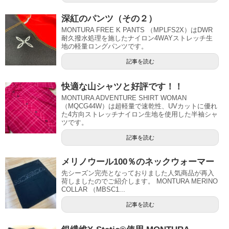
深紅のパンツ（その２）
MONTURA FREE K PANTS （MPLFS2X）はDWR
耐久撥水処理を施したナイロン4WAYストレッチ生
地の軽量ロングパンツです。
記事を読む
快適な山シャツと好評です！！
MONTURA ADVENTURE SHIRT WOMAN
（MQCG44W）は超軽量で速乾性、UVカットに優れ
た4方向ストレッチナイロン生地を使用した半袖シャ
ツです。
記事を読む
メリノウール100％のネックウォーマー
先シーズン完売となっておりました人気商品が再入
荷しましたのでご紹介します。 MONTURA MERINO
COLLAR （MBSC1...
記事を読む