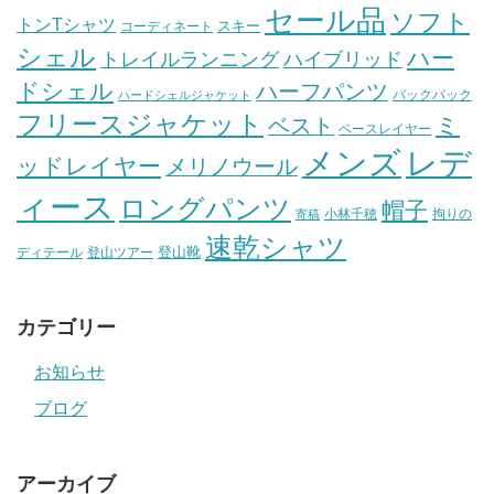
セール品
ソフト
トンTシャツ
スキー
コーディネート
シェル
ハー
ハイブリッド
トレイルランニング
ドシェル
ハーフパンツ
バックパック
ハードシェルジャケット
フリースジャケット
ミ
ベスト
ベースレイヤー
メンズ
レデ
ッドレイヤー
メリノウール
ィース
ロングパンツ
帽子
小林千穂
拘りの
寄稿
速乾シャツ
登山靴
ディテール
登山ツアー
カテゴリー
お知らせ
ブログ
アーカイブ