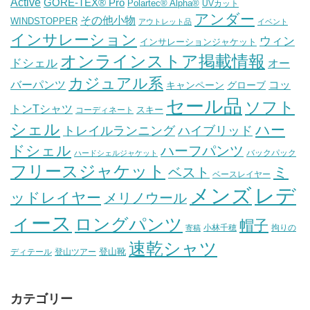
Active
GORE-TEX® Pro
Polartec® Alpha®
UVカット
アンダー
その他小物
WINDSTOPPER
アウトレット品
イベント
インサレーション
ウィン
インサレーションジャケット
オンラインストア掲載情報
ドシェル
オー
カジュアル系
バーパンツ
コッ
グローブ
キャンペーン
セール品
ソフト
トンTシャツ
スキー
コーディネート
シェル
ハー
ハイブリッド
トレイルランニング
ドシェル
ハーフパンツ
バックパック
ハードシェルジャケット
フリースジャケット
ミ
ベスト
ベースレイヤー
メンズ
レデ
ッドレイヤー
メリノウール
ィース
ロングパンツ
帽子
小林千穂
拘りの
寄稿
速乾シャツ
登山靴
ディテール
登山ツアー
カテゴリー