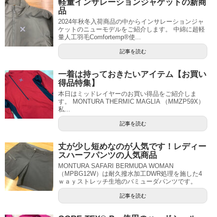
軽量インサレーションジャケットの新商
品
2024年秋冬入荷商品の中からインサレーションジャ
ケットのニューモデルをご紹介します。 中綿に超軽
量人工羽毛Comfortemp®使...
記事を読む
一着は持っておきたいアイテム【お買い
得品特集】
本日はミッドレイヤーのお買い得品をご紹介しま
す。 MONTURA THERMIC MAGLIA （MMZP59X）
私...
記事を読む
丈が少し短めなのが人気です！レディー
スハーフパンツの人気商品
MONTURA SAFARI BERMUDA WOMAN
（MPBG12W）は耐久撥水加工DWR処理を施した4
ｗａｙストレッチ生地のバミューダパンツです。
記事を読む