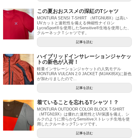
この夏おおススメの深紅のTシャツ
MONTURA SENSI T-SHIRT （MTGNU8X）は高い
UVカットと速乾性を備える伸縮性ナイロン
LycraSport®を使用したSensitive®生地を使用した、
クルーネックＴシャツです。
記事を読む
ハイブリッドインサレーションジャケッ
トの新色が入荷！
軽量インサレーションジャケットの人気モデル
MONTURA VULCAN 2.0 JACKET (MJAK85X)に新色
が加わりましたので...
記事を読む
着ていることを忘れるTシャツ！？
MONTURA OUTDOOR COLOR BLOCK T-SHIRT
（MTGN19X）は優れた速乾性とUV保護を備え、シ
ルクのように滑らかなSensitiveストレッチ生地を使
用したクルーネックTシャツです。
記事を読む