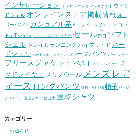
インサレーション
ウィン
インサレーションジャケット
オンラインストア掲載情報
ドシェル
オー
カジュアル系
バーパンツ
コッ
グローブ
キャンペーン
セール品
ソフト
トンTシャツ
スキー
コーディネート
シェル
ハー
ハイブリッド
トレイルランニング
ドシェル
ハーフパンツ
バックパック
ハードシェルジャケット
フリースジャケット
ミ
ベスト
ベースレイヤー
メンズ
レデ
ッドレイヤー
メリノウール
ィース
ロングパンツ
帽子
小林千穂
拘りの
寄稿
速乾シャツ
登山靴
ディテール
登山ツアー
カテゴリー
お知らせ