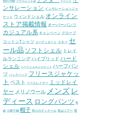
他小物
アウトレット品
イベント
ンサレーション
インサレーションジャ
オンライン
ウィンドシェル
ケット
ストア掲載情報
オーバーパンツ
カジュアル系
グローブ
キャンペーン
セ
コットンTシャツ
スキー
コーディネート
ール品
ソフトシェル
トレイ
ハード
ハイブリッド
ルランニング
シェル
ハーフパン
ハードシェルジャケット
フリースジャケッ
ツ
バックパック
ト
ミッドレイ
ベスト
ベースレイヤー
メンズ
レ
ヤー
メリノウール
ディース
ロングパンツ
寄
帽子
登
小林千穂
拘りのディテール
登山ツアー
稿