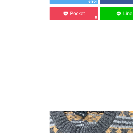
error
0