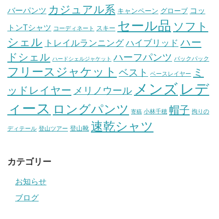
カジュアル系
バーパンツ
コッ
グローブ
キャンペーン
セール品
ソフト
トンTシャツ
スキー
コーディネート
シェル
ハー
ハイブリッド
トレイルランニング
ドシェル
ハーフパンツ
バックパック
ハードシェルジャケット
フリースジャケット
ミ
ベスト
ベースレイヤー
メンズ
レデ
ッドレイヤー
メリノウール
ィース
ロングパンツ
帽子
小林千穂
拘りの
寄稿
速乾シャツ
登山靴
ディテール
登山ツアー
カテゴリー
お知らせ
ブログ