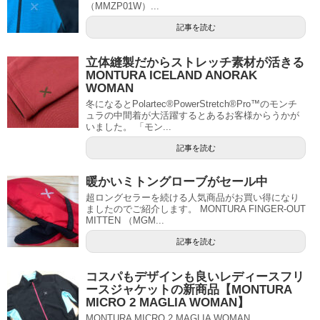
（MMZP01W）...
記事を読む
立体縫製だからストレッチ素材が活きる
MONTURA ICELAND ANORAK
WOMAN
冬になるとPolartec®PowerStretch®Pro™のモンチ
ュラの中間着が大活躍するとあるお客様からうかが
いました。 「モン...
記事を読む
暖かいミトングローブがセール中
超ロングセラーを続ける人気商品がお買い得になり
ましたのでご紹介します。 MONTURA FINGER-OUT
MITTEN （MGM...
記事を読む
コスパもデザインも良いレディースフリ
ースジャケットの新商品【MONTURA
MICRO 2 MAGLIA WOMAN】
MONTURA MICRO 2 MAGLIA WOMAN