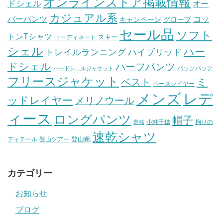
オンラインストア掲載情報
ドシェル
オー
カジュアル系
バーパンツ
コッ
グローブ
キャンペーン
セール品
ソフト
トンTシャツ
スキー
コーディネート
シェル
ハー
ハイブリッド
トレイルランニング
ドシェル
ハーフパンツ
バックパック
ハードシェルジャケット
フリースジャケット
ミ
ベスト
ベースレイヤー
メンズ
レデ
ッドレイヤー
メリノウール
ィース
ロングパンツ
帽子
小林千穂
拘りの
寄稿
速乾シャツ
登山靴
ディテール
登山ツアー
カテゴリー
お知らせ
ブログ