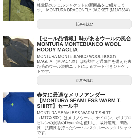
軽量防水シェルジャケットの新商品をご紹介しま
す。 MONTURA DRAGONFLY JACKET (MJAT33X)
...
記事を読む
【セール品情報】味があるウールの風合
MONTURA MONTEBIANCO WOOL
HOODY MAGLIA
MONTURA MONTEBIANCO WOOL HOODY
MAGLIA （MJAC43X）は断熱性と通気性を備えた裏
起毛のウール混紡ニットによるフード付きジャケッ
トです。
記事を読む
春先に最適なメリノアンダー
【MONTURA SEAMLESS WARM T-
SHIRT】セール中
MONTURA SEAMLESS WARM T-SHIRT
（MTGX80X）はメリノウール、ナイロン、ポリプロ
ピレンの混紡のDryarn®を使用し、吸汗速乾、調温
性、抗菌性を持ったシームレスクルーネックTシャツ
です。